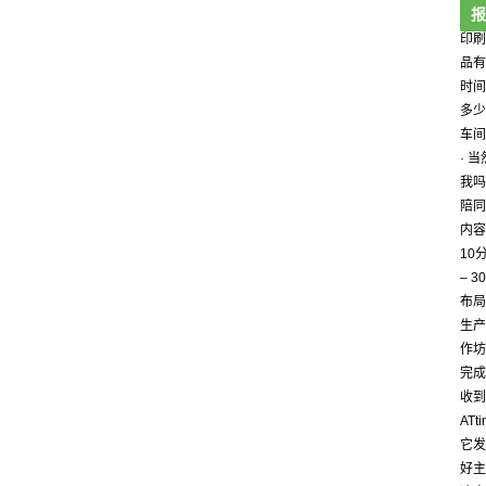
报
印刷
品有
时间
多少
车间
· 
我吗
陪同
内容
10
– 
布局
生产
作坊前
完成
收到
AT
它发
好主