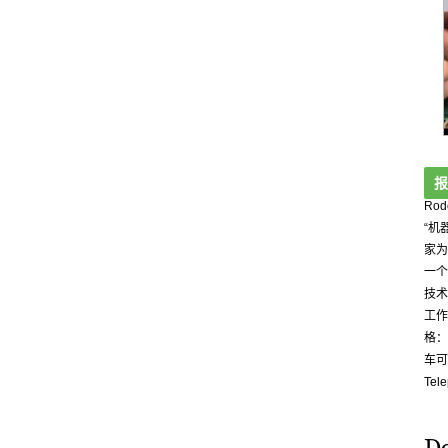
报
Ro
“机
家为
一个
技术
工作
格：
车可
Tel