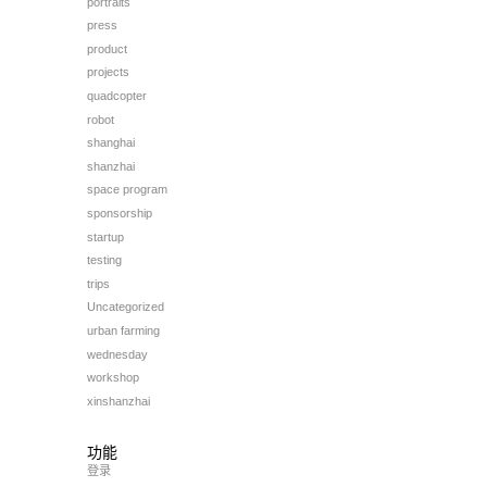
portraits
press
product
projects
quadcopter
robot
shanghai
shanzhai
space program
sponsorship
startup
testing
trips
Uncategorized
urban farming
wednesday
workshop
xinshanzhai
功能
登录