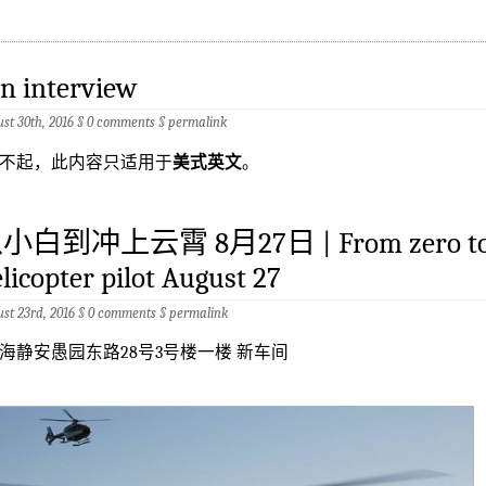
n interview
st 30th, 2016 §
0 comments
§
permalink
不起，此内容只适用于
美式英文
。
小白到冲上云霄 8月27日 | From zero t
licopter pilot August 27
st 23rd, 2016 §
0 comments
§
permalink
海静安愚园东路28号3号楼一楼 新车间