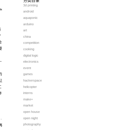
分类目录
为
3d printing
产
android
aquaponic
arduino
新
art
？
china
合
competition
要
cooking
digital logic
－
electronics
）
event
的
games
hackerspace
让
helicopter
工
interns
并
make+
market
g
open house
open night
·
photography
再