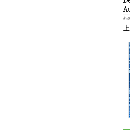
De
A
Augu
上