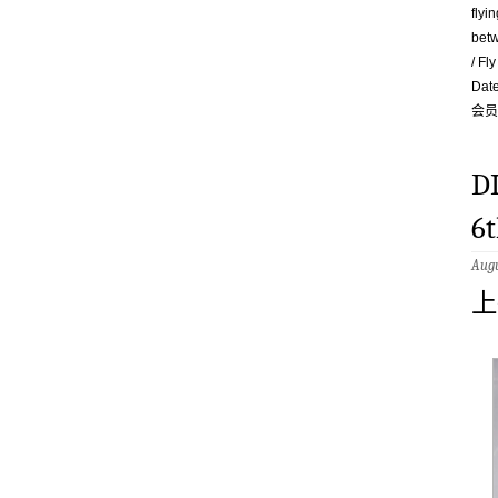
fly
bet
/ Fl
Dat
会员￥
D
6
Augu
上