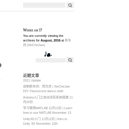
Where am I?
You are currently viewing the
archives for
August, 2016
at
新车
间 [XinCheJian]
.
o
近期文章
2021 Update
自制新车间：荧光衣 | XinCheJian
DIY: Fluorescent dance cloth
Arduino入门之自动浇花系统搭建 11
月20日
学习使用MATLAB 11月13日 | Learn
how to use MATLAB November 13
Unity3D入门 11月12日 | Intro to
Unity 3D November 12th