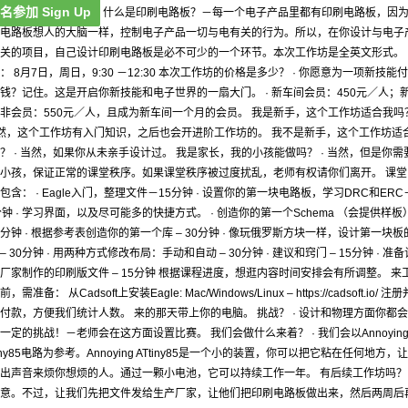
名参加 Sign Up
什么是印刷电路板？－每一个电子产品里都有印刷电路板，因
电路板想人的大脑一样，控制电子产品一切与电有关的行为。所以，在你设计与电子
关的项目，自己设计印刷电路板是必不可少的一个环节。本次工作坊是全英文形式。
： 8月7日，周日，9:30 －12:30 本次工作坊的价格是多少？ · 你愿意为一项新技能付
钱？记住。这是开启你新技能和电子世界的一扇大门。 · 新车间会员：450元／人；
非会员：550元／人，且成为新车间一个月的会员。 我是新手，这个工作坊适合我吗
当然，这个工作坊有入门知识，之后也会开进阶工作坊的。 我不是新手，这个工作坊适
？ · 当然，如果你从未亲手设计过。 我是家长，我的小孩能做吗？ · 当然，但是你需
小孩，保证正常的课堂秩序。如果课堂秩序被过度扰乱，老师有权请你们离开。 课堂
包含： · Eagle入门，整理文件－15分钟 · 设置你的第一块电路板，学习DRC和ERC
分钟 · 学习界面，以及尽可能多的快捷方式。 · 创造你的第一个Schema （会提供样板
30分钟 · 根据参考表创造你的第一个库 – 30分钟 · 像玩俄罗斯方块一样，设计第一块板
– 30分钟 · 用两种方式修改布局：手动和自动 – 30分钟 · 建议和窍门 – 15分钟 · 准备
厂家制作的印刷版文件 – 15分钟 根据课程进度，想逛内容时间安排会有所调整。 来
，需准备： 从Cadsoft上安装Eagle: Mac/Windows/Linux – https://cadsoft.io/ 注册
付款，方便我们统计人数。 来的那天带上你的电脑。 挑战？ · 设计和物理方面你都会
一定的挑战！－老师会在这方面设置比赛。 我们会做什么来着？ · 我们会以Annoyin
tiny85电路为参考。Annoying ATtiny85是一个小的装置，你可以把它粘在任何地方，让
出声音来烦你想烦的人。通过一颗小电池，它可以持续工作一年。 有后续工作坊吗？ 
意。不过，让我们先把文件发给生产厂家，让他们把印刷电路板做出来，然后两周后