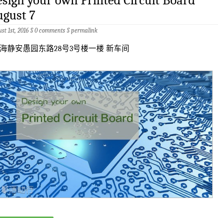
sign your own Printed Circuit Board
ugust 7
st 1st, 2016 §
0 comments
§
permalink
海静安愚园东路28号3号楼一楼 新车间