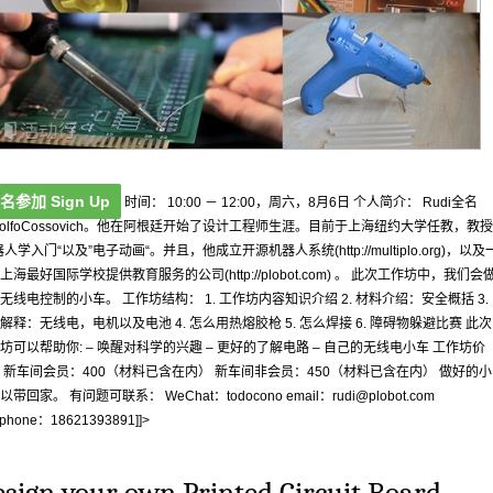
名参加 Sign Up
时间： 10:00 － 12:00，周六，8月6日 个人简介： Rudi全名
dolfoCossovich。他在阿根廷开始了设计工程师生涯。目前于上海纽约大学任教，教授
器人学入门“以及”电子动画“。并且，他成立开源机器人系统(http://multiplo.org)，以及
上海最好国际学校提供教育服务的公司(http://plobot.com) 。 此次工作坊中，我们会
无线电控制的小车。 工作坊结构： 1. 工作坊内容知识介绍 2. 材料介绍：安全概括 3.
解释：无线电，电机以及电池 4. 怎么用热熔胶枪 5. 怎么焊接 6. 障碍物躲避比赛 此次
坊可以帮助你: – 唤醒对科学的兴趣 – 更好的了解电路 – 自己的无线电小车 工作坊价
 新车间会员：400（材料已含在内） 新车间非会员：450（材料已含在内） 做好的小
以带回家。 有问题可联系： WeChat：todocono email：
rudi@plobot.com
ephone：18621393891]]>