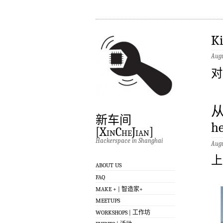
Ki
Augu
对
从
新车间
he
[XinCheJian]
Hackerspace in Shanghai
Augu
上
ABOUT US
FAQ
MAKE + | 智造家+
MEETUPS
WORKSHOPS | 工作坊