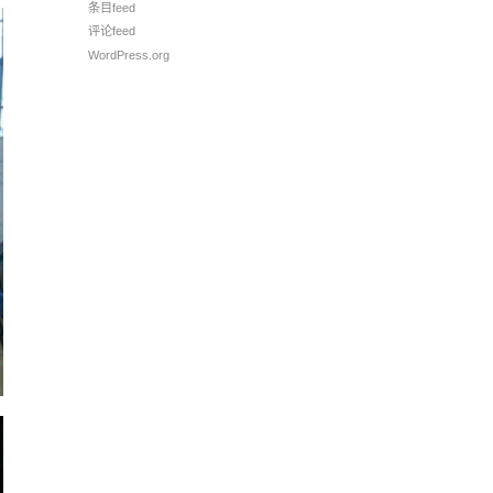
条目feed
评论feed
WordPress.org