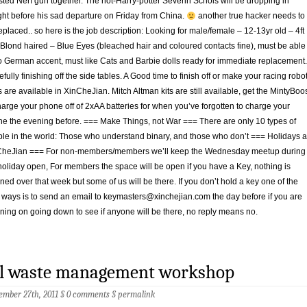
sted Nerf gun together. The not-Harry-potter Severin Schols will be dropping in
ght before his sad departure on Friday from China.
another true hacker needs to
eplaced.. so here is the job description: Looking for male/female – 12-13yr old – 4ft
 Blond haired – Blue Eyes (bleached hair and coloured contacts fine), must be able
o German accent, must like Cats and Barbie dolls ready for immediate replacement.
fully finishing off the side tables. A Good time to finish off or make your racing robot
s are available in XinCheJian. Mitch Altman kits are still available, get the MintyBoo
harge your phone off of 2xAA batteries for when you’ve forgotten to charge your
e the evening before. === Make Things, not War === There are only 10 types of
le in the world: Those who understand binary, and those who don’t === Holidays a
CheJian === For non-members/members we’ll keep the Wednesday meetup during
holiday open, For members the space will be open if you have a Key, nothing is
ned over that week but some of us will be there. If you don’t hold a key one of the
 ways is to send an email to
keymasters@xinchejian.com
the day before if you are
ning on going down to see if anyone will be there, no reply means no.
il waste management workshop
ember 27th, 2011 §
0 comments
§
permalink