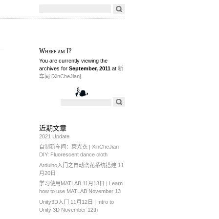
Where am I?
You are currently viewing the
archives for
September, 2011
at
新
车间 [XinCheJian]
.
近期文章
2021 Update
自制新车间：荧光衣 | XinCheJian
DIY: Fluorescent dance cloth
Arduino入门之自动浇花系统搭建 11
月20日
学习使用MATLAB 11月13日 | Learn
how to use MATLAB November 13
Unity3D入门 11月12日 | Intro to
Unity 3D November 12th