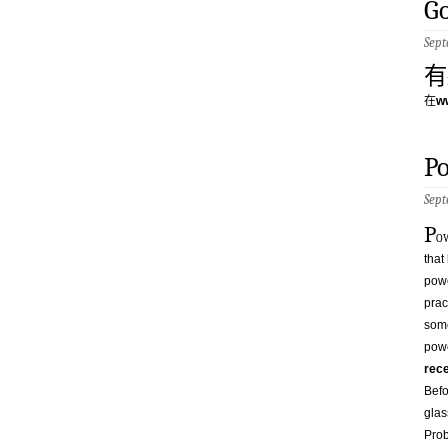
Go
Sept
有
在
w
Po
Sept
P
o
that
powe
prac
some
powe
rece
Befo
glas
Prob