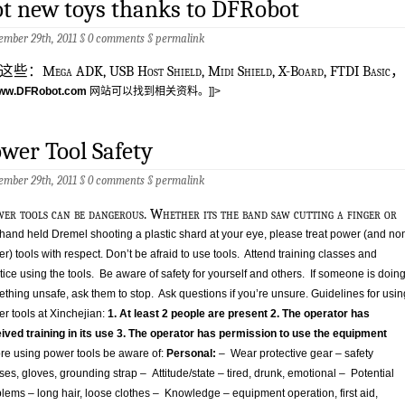
t new toys thanks to DFRobot
ember 29th, 2011 §
0 comments
§
permalink
这些：Mega ADK, USB Host Shield, Midi Shield, X-Board, FTDI Basic，
ww.DFRobot.com
网站可以找到相关资料。]]>
wer Tool Safety
ember 29th, 2011 §
0 comments
§
permalink
wer tools can be dangerous. Whether its the band saw cutting a finger or
 hand held Dremel shooting a plastic shard at your eye, please treat power (and no
r) tools with respect. Don’t be afraid to use tools. Attend training classes and
tice using the tools. Be aware of safety for yourself and others. If someone is doin
thing unsafe, ask them to stop. Ask questions if you’re unsure. Guidelines for usin
r tools at Xinchejian:
1.
At least 2 people are present
2.
The operator has
ived training in its use
3.
The operator has permission to use the equipment
re using power tools be aware of:
Personal:
– Wear protective gear – safety
ses, gloves, grounding strap – Attitude/state – tired, drunk, emotional – Potential
lems – long hair, loose clothes – Knowledge – equipment operation, first aid,