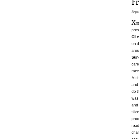
Fr
Sept
X
i
pres
Oil
on d
arou
Sun
care
race
Mich
and 
do t
was 
and 
slic
proc
read
chan