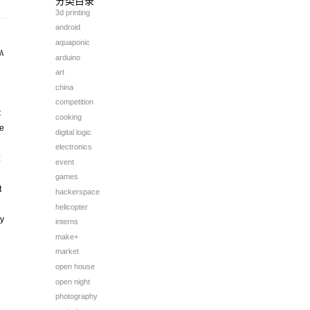
分类目录
3d printing
android
aquaponic
a
arduino
art
china
competition
t
cooking
be
digital logic
electronics
:
event
games
t
hackerspace
helicopter
ay
interns
make+
market
open house
open night
photography