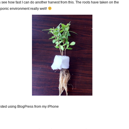
s see how fast I can do another harvest from this. The roots have taken on the
ponic environment really well!
sted using BlogPress from my iPhone