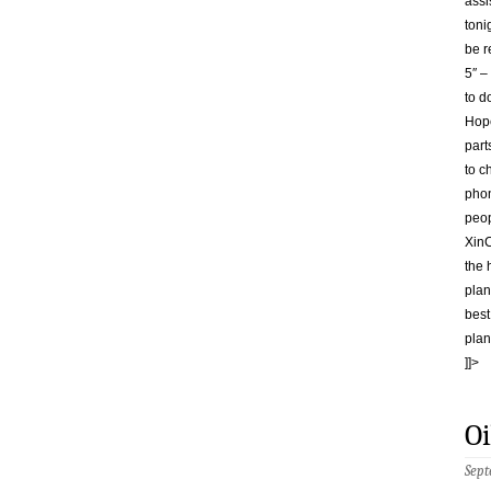
assi
toni
be r
5″ –
to d
Hope
part
to c
phon
peop
Xin
the 
plan
best
plan
]]>
O
Sept