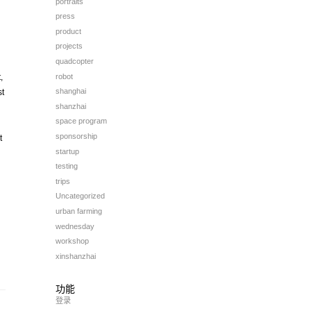
portraits
press
product
projects
quadcopter
robot
,
shanghai
st
shanzhai
space program
sponsorship
t
startup
testing
trips
Uncategorized
urban farming
wednesday
workshop
xinshanzhai
功能
登录