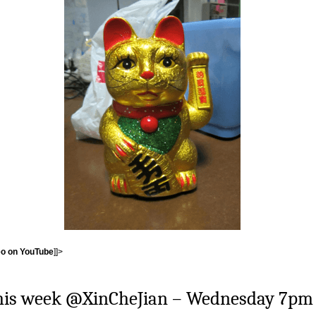
eo on YouTube
]]>
his week @XinCheJian – Wednesday 7pm