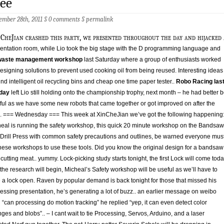
ee
ember 28th, 2011 §
0 comments
§
permalink
nCheJian crashed this party, we presented throughout the day and hijacked 
entation room, while Lio took the big stage with the D programming language and
 waste management workshop
last Saturday where a group of enthusiasts worked
esigning solutions to prevent used cooking oil from being reused. Interesting ideas
nd intelligent oil recycling bins and cheap one time paper tester..
Robo Racing las
day
left Lio still holding onto the championship trophy, next month – he had better 
ful as we have some new robots that came together or got improved on after the
. === Wednesday === This week at XinCheJian we’ve got the following happening
eal is running the safety workshop, this quick 20 minute workshop on the Bandsaw
Drill Press with common safety precautions and outlines, be warned everyone mus
hese workshops to use these tools. Did you know the original design for a bandsaw
cutting meat.. yummy. Lock-picking study starts tonight, the first Lock will come tod
the research will begin, Micheal’s Safety workshop will be useful as we’ll have to
e a lock open. Raven by popular demand is back tonight for those that missed his
essing presentation, he’s generating a lot of buzz.. an earlier message on weibo
 “can processing do motion tracking” he replied “yep, it can even detect color
ges and blobs”.. – I cant wait to tie Processing, Servos, Arduino, and a laser