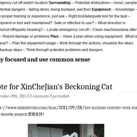
gency cut-off switch location
Surrounding:
– Potential distractions – music, people
tential dangers – falling items, being bumped, wet floor
Equipment:
– Knowledge 
 proper training or experience, just ask – Right tool/adequate tool for the task –
pment or tool well maintained? Safe or effective to use? – What direction is
is/cut-off/sparks heading? – Locate emergency cut-off – Clean machines/area after
 – Report damage or problems
Plan:
– Have a plan when using equipment. What i
goal? – Plan the equipment usage – think through the actions, visualize the steps
backup steps – Think through potential problems and dangers
ay focused and use common sense
te for XinCheJian's Beckoning Cat
ember 29th, 2011 §
0 comments
§
permalink
tp://www.seeedstudio.com/blog/2011/09/28/toy-hacking-contest-vote-fo
r-favorite-project/ 感谢支持！