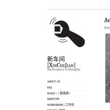
Ae
Sept
新车间
[XinCheJian]
Hackerspace in Shanghai
ABOUT US
FAQ
MAKE + | 智造家+
MEETUPS
WORKSHOPS | 工作坊