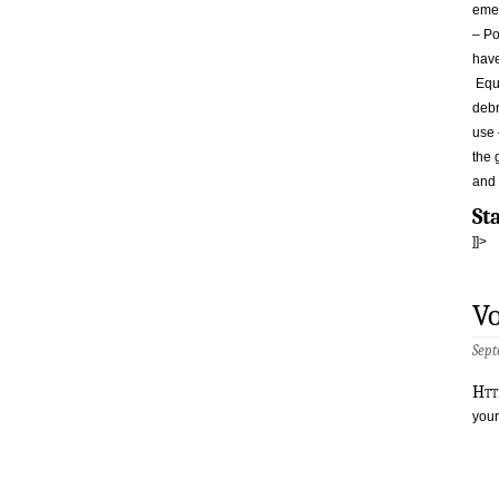
emer
– Po
have
Equi
debr
use
the 
and 
St
]]>
Vo
Sept
h
t
you