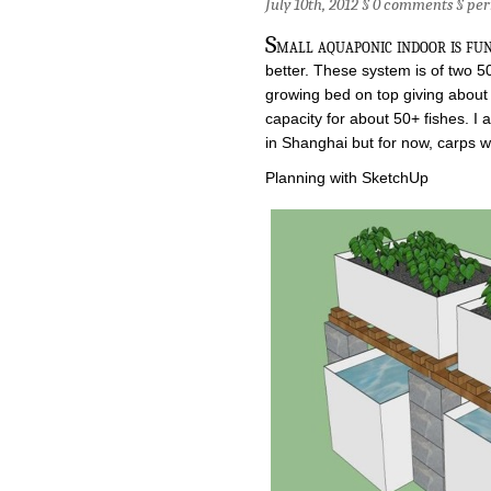
July 10th, 2012 §
0 comments
§
per
S
mall aquaponic indoor is fun
better. These system is of two 5
growing bed on top giving abou
capacity for about 50+ fishes. I am
in Shanghai but for now, carps wi
Planning with SketchUp