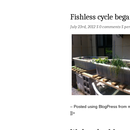
Fishless cycle bega
July 23rd, 2012 §
0 comments
§
pe
– Posted using BlogPress from 
]]>