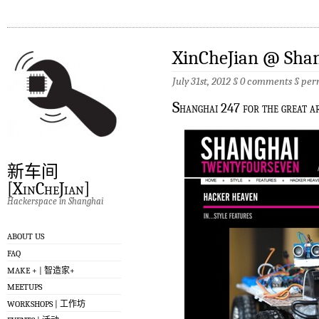
XinCheJian @ Sha
July 31st, 2012 §
0 comments
§
per
S
hanghai 247 for the great a
新车间
[XinCheJian]
Hackerspace in Shanghai
ABOUT US
FAQ
MAKE + | 智造家+
MEETUPS
WORKSHOPS | 工作坊