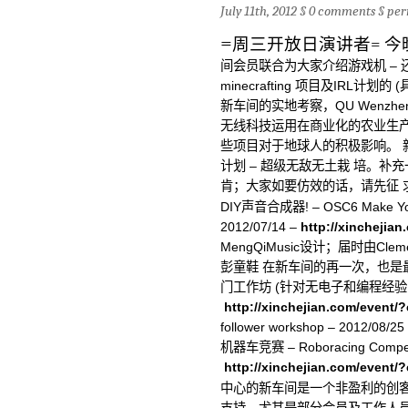
July 11th, 2012 §
0 comments
§
per
=
周三开放日演讲者=
今
间会员联合为大家介绍游戏机 – 
minecrafting 项目及IRL
新车间的实地考察，QU Wenz
无线科技运用在商业化的农业生产
些项目对于地球人的积极影响。 
计划 – 超级无敌无土栽 培。
肯；大家如要仿效的话，请先征
DIY声音合成器! – OSC6 Make Your
2012/07/14 –
http://xinchejia
MengQiMusic设计；届时由Cl
彭童鞋 在新车间的再一次，也是最
门工作坊 (针对无电子和编程经验的人) 
http://xinchejian.com/event/
follower workshop – 2012/08/25
机器车竞赛 – Roboracing Competit
http://xinchejian.com/event/
中心的新车间是一个非盈利的创客