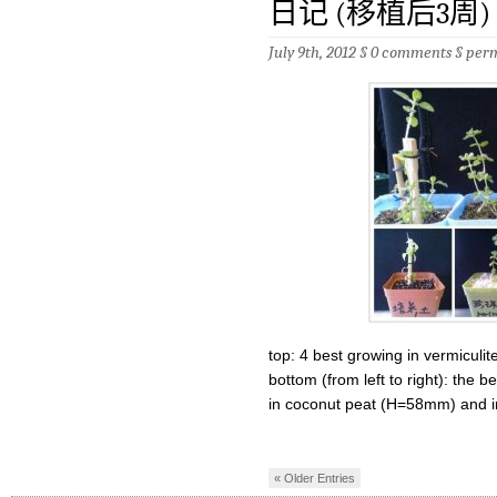
日记 (移植后3周)
July 9th, 2012 §
0 comments
§
per
top: 4 best growing in vermiculit
bottom (from left to right): the 
in coconut peat (H=58mm) and in
« Older Entries