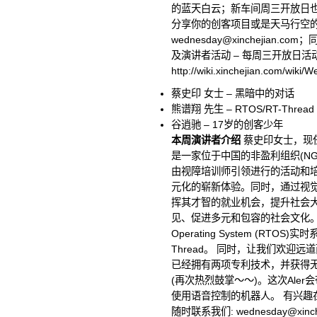
的蓝天白云；新车间周三开放日
分享你的创客项目或是天马行空
wednesday@xinchejian.com
；
及演讲者活动 – 每周三开放日活动
http://wiki.xinchejian.com/wiki
蔡史印 女士 – 黑暗中的对话
熊谱翔 先生 – RTOS/RT-Th
谷逍驰 – 17岁的创客少年
本周演讲者介绍
蔡史印女士，现
是一家位于中国的非盈利组织(N
由视障培训师引领进行的活动和
元化的崭新体验。同时，通过视
挥其才智的就业机会，提升社会
见、促进多元和包容的社会文化。 熊谱
Operating System (RT
Thread。 同时，让我们欢迎远道而
已经拥有两项专利技术，并获得
(再次热烈鼓掌～～)。这次Aler
使用语音控制的机器人。 有兴趣
随时联系我们:
wednesday@xinch