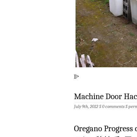
]]>
Machine Door Ha
July 9th, 2012 §
0 comments
§
per
Oregano Progres