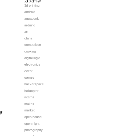
分类目录
3d printing
android
aquaponic
arduino
art
china
competition
cooking
digital logic
electronics
event
games
hackerspace
helicopter
interns
make+
market
维
open house
open night
photography