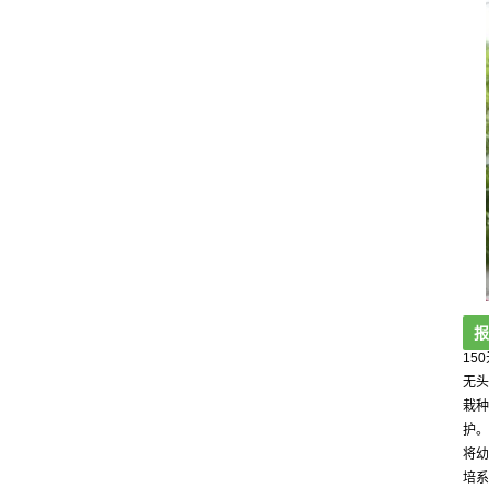
报
15
无头
栽种
护。
将幼
培系