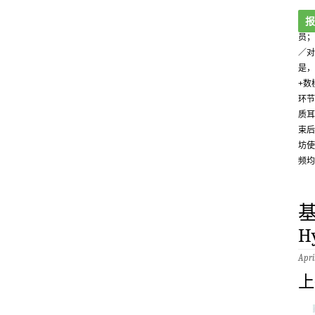
报
员；
／对
是，
+数
环节
质耳
束后
坊使
频均
基
Hy
Apri
上