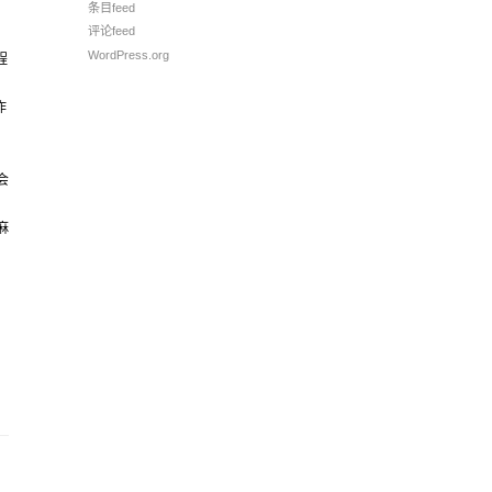
条目feed
加
评论feed
WordPress.org
程
作
和
会
麻