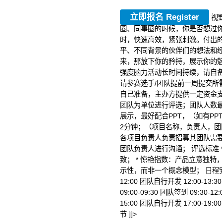
立即报名 Register
视
圈、同事圈的时候，你是否想过
时，快速高效，紧张刺激。付出
平、不同背景的伙伴们的想法和
来，那放下你的矜持，展示你的魅
强度脑力活动长时间持续，请自备
请参赛选手/团队提前一周提交所
自己准备，主办方提供一定资金支持
团队为单位进行评选；团队人数最多
展示，最好配合PPT，（如有PP
2分钟；（项目名称，负责人，团
各项目负责人负责招募其团队需
团队负责人进行沟通； 评选标准
致； * 惊艳指数：产品立意独特
示性，而非一个概念模型； 日程安排 9月
12:00 团队自行开发 12:00-13:3
09:00-09:30 团队签到 09:30-12
15:00 团队自行开发 17:00-19:
节 ]]>