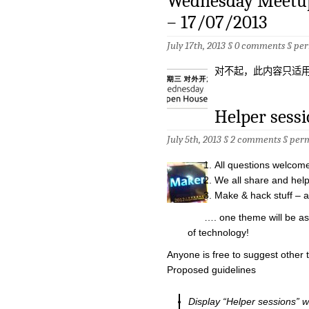
Wednesday Meetup
– 17/07/2013
July 17th, 2013 §
0 comments
§
per
对不起，此内容只适
Helper sessi
July 5th, 2013 §
2 comments
§
per
All questions welcom
We all share and hel
Make & hack stuff – a
…. one theme will be assi
of technology!
Anyone is free to suggest other
Proposed guidelines
Display “Helper sessions” 