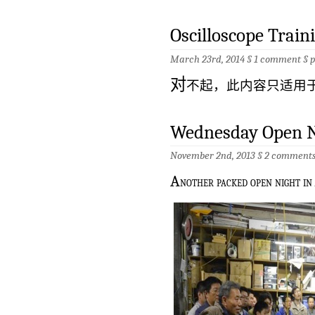
Oscilloscope Trai
March 23rd, 2014 §
1 comment
§
对
不起，此内容只适用
Wednesday Open Ni
November 2nd, 2013 §
2 comment
A
nother packed open night in