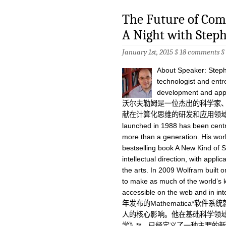
The Future of Com
A Night with Step
January 1st, 2015 §
18 comments
§
About Speaker: Stephe
technologist and entr
development and appl
沃尔夫勒姆是一位杰出的科学家
献在计算化思维的研发和应用领域中。 His 
launched in 1988 has been centr
more than a generation. His wo
bestselling book A New Kind of
intellectual direction, with appl
the arts. In 2009 Wolfram built 
to make as much of the world’s
accessible on the web and in inte
年发布的Mathematica*软
人的核心影响。他在基础科学领
学》**，已经定义了一种主要的