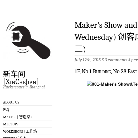
Maker’s Show and T
Wednesday) 
三)
July 12th, 2015 §
0 comments
§
per
1
F, No.1 Building, No 28 Eas
新车间
[XinCheJian]
Hackerspace in Shanghai
ABOUT US
FAQ
MAKE + | 智造家+
MEETUPS
WORKSHOPS | 工作坊