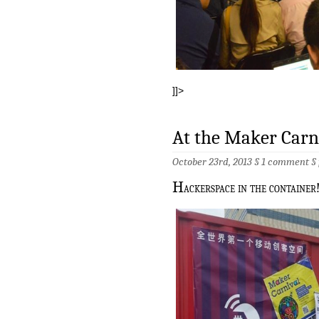
]]>
At the Maker Carn
October 23rd, 2013 §
1 comment
§
H
ackerspace in the container