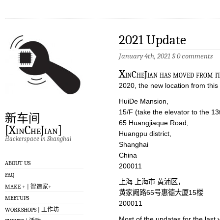
2021 Update
January 4th, 2021
§
0 comments
X
inCheJian has moved from it
2020, the new location from this 
HuiDe Mansion,
15/F (take the elevator to the 13
新车间
65 Huangjiaque Road,
[XinCheJian]
Huangpu district,
Hackerspace in Shanghai
Shanghai
China
ABOUT US
200011
FAQ
上海 上海市 黄浦区，
MAKE + | 智造家+
黄家阙路65号惠德大厦15楼
MEETUPS
200011
WORKSHOPS | 工作坊
Most of the updates for the las