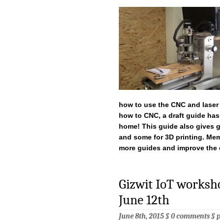
how to use the CNC and laser 
how to CNC, a draft guide ha
home! This guide also gives go
and some for 3D printing. Me
more
guides and improve the 
Gizwit IoT wor
June 12th
June 8th, 2015 §
0 comments
§