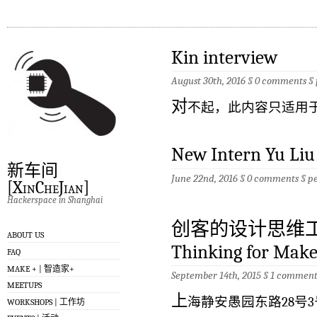
Kin interview
August 30th, 2016 §
0 comments
§
对
不起，此内容只适用
New Intern Yu Liu
新车间
June 22nd, 2016 §
0 comments
§
p
[XinCheJian]
Hackerspace in Shanghai
创客的设计思维工作坊
ABOUT US
Thinking for Make
FAQ
MAKE + | 智造家+
September 14th, 2015 §
1 commen
MEETUPS
上
海静安愚园东路28号3
WORKSHOPS | 工作坊