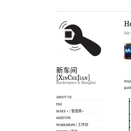
He
July
新车间
[XinCheJian]
Anyo
Hackerspace in Shanghai
guid
ABOUT US
FAQ
MAKE + | 智造家+
MEETUPS
WORKSHOPS | 工作坊