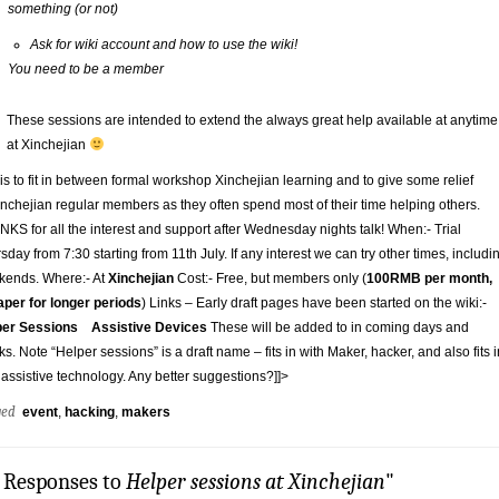
something (or not)
Ask for wiki account and how to use the wiki!
You need to be a member
These sessions are intended to extend the always great help available at anytime
at Xinchejian
is to fit in between formal workshop Xinchejian learning and to give some relief
inchejian regular members as they often spend most of their time helping others.
KS for all the interest and support after Wednesday nights talk! When:- Trial
sday from 7:30 starting from 11th July. If any interest we can try other times, includi
kends. Where:- At
Xinchejian
Cost:- Free, but members only (
100RMB per month,
per for longer periods
) Links – Early draft pages have been started on the wiki:-
per Sessions
Assistive Devices
These will be added to in coming days and
s. Note “Helper sessions” is a draft name – fits in with Maker, hacker, and also fits i
 assistive technology. Any better suggestions?]]>
ged
event
,
hacking
,
makers
2 Responses to
Helper sessions at Xinchejian
"