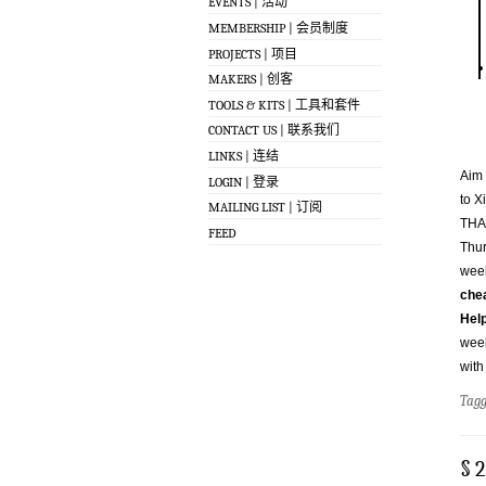
EVENTS | 活动
MEMBERSHIP | 会员制度
PROJECTS | 项目
MAKERS | 创客
TOOLS & KITS | 工具和套件
CONTACT US | 联系我们
LINKS | 连结
Aim 
LOGIN | 登录
to X
MAILING LIST | 订阅
THAN
FEED
Thur
wee
chea
Hel
week
with
Tag
§ 