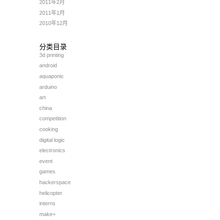
2011年2月
2011年1月
2010年12月
分类目录
3d printing
android
aquaponic
arduino
art
china
competition
cooking
digital logic
electronics
event
games
hackerspace
helicopter
interns
make+