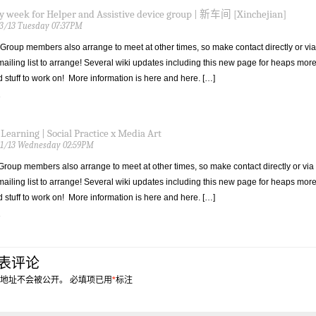
y week for Helper and Assistive device group | 新车间 [Xinchejian]
3/13 Tuesday 07:37PM
Group members also arrange to meet at other times, so make contact directly or via
mailing list to arrange! Several wiki updates including this new page for heaps mor
 stuff to work on! More information is here and here. […]
 Learning | Social Practice x Media Art
21/13 Wednesday 02:59PM
Group members also arrange to meet at other times, so make contact directly or via
mailing list to arrange! Several wiki updates including this new page for heaps mor
 stuff to work on! More information is here and here. […]
表评论
地址不会被公开。
必填项已用
*
标注