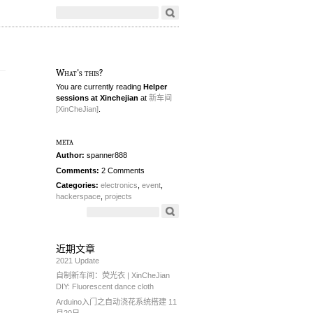
What's this?
You are currently reading
Helper
sessions at Xinchejian
at
新车间
[XinCheJian]
.
meta
Author:
spanner888
Comments:
2 Comments
Categories:
electronics
,
event
,
hackerspace
,
projects
近期文章
2021 Update
自制新车间：荧光衣 | XinCheJian
DIY: Fluorescent dance cloth
Arduino入门之自动浇花系统搭建 11
月20日