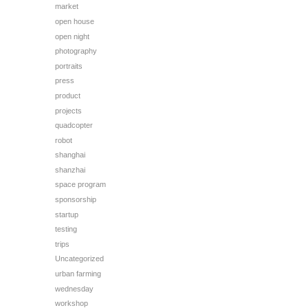
market
open house
open night
photography
portraits
press
product
projects
quadcopter
robot
shanghai
shanzhai
space program
sponsorship
startup
testing
trips
Uncategorized
urban farming
wednesday
workshop