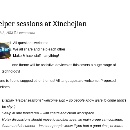
lper sessions at Xinchejian
 5th, 2013
§
2 comments
All questions welcome
We all share and help each other
Make & hack stuff – anything!
…. one theme will be assistive devices as this covers a huge range of
technology!
ne is free to suggest other themes! All languages are welcome. Proposed
elines
Display “Helper sessions” welcome sign – so people know were to come (don’t
be shy !)
Setup at one table/area – with chairs and clean workspace.
Noisy discussions should move to another area, so main group can continue.
Share and document – let other people know if you had a good time, or learnt