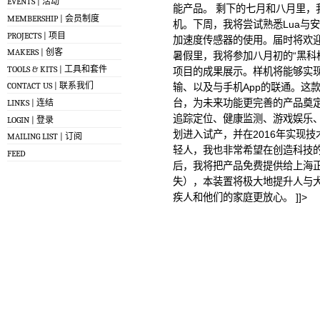
EVENTS | 活动
能产品。 剩下的七月和八月里，
MEMBERSHIP | 会员制度
机。下周，我将尝试熟悉Lua与安
PROJECTS | 项目
加速度传感器的使用。届时将欢
MAKERS | 创客
暑假里，我将参加八月初的“黑科
TOOLS & KITS | 工具和套件
项目的成果展示。样机将能够实现
CONTACT US | 联系我们
输、以及与手机App的联通。这
台，为未来功能更完善的产品奠定
LINKS | 连结
追踪定位、健康监测、游戏娱乐
LOGIN | 登录
划进入试产，并在2016年实现
MAILING LIST | 订阅
轻人，我也非常希望在创造科技
FEED
后，我将把产品免费提供给上海正
失），本装置将极大地提升人与
疾人和他们的家庭更放心。 ]]>