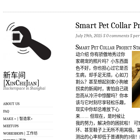
Smart Pet Collar 
July 19th, 2015 §
0 comments
§
per
S
mart Pet Collar Project St
动介绍 你有骄傲地秀过你
家萌宠的照片吗？小东西面
色不好，你也担心过它是否
新车间
生病，却手足无措，心如刀
[XinCheJian]
割么？甚至想起别家小狗被
Hackerspace in Shanghai
拐卖的新闻时，害怕自己疏
忽而从冷汗中惊醒吗？你本
该与它时刻尽享轻松乐趣，
ABOUT US
现实中你却总难放下心
FAQ
来…… 但现在，是时候让
MAKE + | 智造家+
我的努力，解决你的困扰啦！ 可
MEETUPS
环、甚至鞋子上无所不用其极。
WORKSHOPS | 工作坊
测出的心率却低于普通狗的3倍