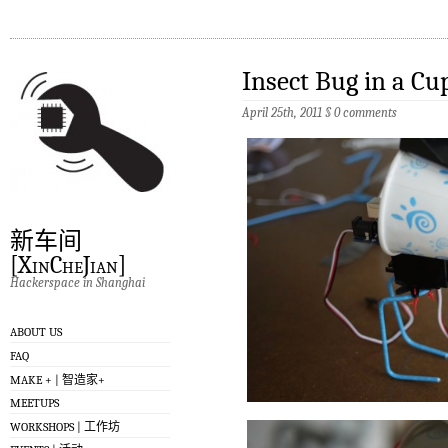
Insect Bug in a Cu
April 25th, 2011
§
0 comments
新车间
[XinCheJian]
Hackerspace in Shanghai
ABOUT US
FAQ
MAKE + | 智造家+
MEETUPS
WORKSHOPS | 工作坊