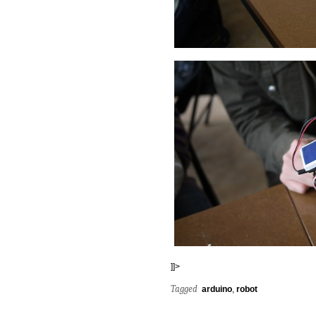
]]>
Tagged
arduino
,
robot