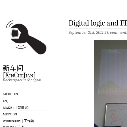
Digital logic and
September 21st, 2011
§
0 comment
新车间
[XinCheJian]
Hackerspace in Shanghai
ABOUT US
FAQ
MAKE + | 智造家+
MEETUPS
WORKSHOPS | 工作坊