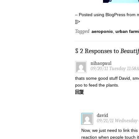
– Posted using BlogPress from 
]]>
Tagged
aeroponic
,
urban farm
§ 2 Responses to
Beauti
nihaopaul
09/20/11 Tuesday 11:58
thats some good stuff David, smell
poo to feed the plants.
回复
david
09/21/11 Wednesday
Now, we just need to link thi
reaction when people touch i