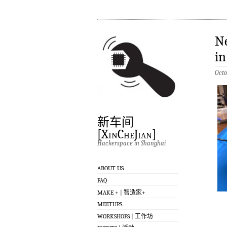
Ne
in
Octo
新车间
[XinCheJian]
Hackerspace in Shanghai
ABOUT US
FAQ
MAKE + | 智造家+
MEETUPS
WORKSHOPS | 工作坊