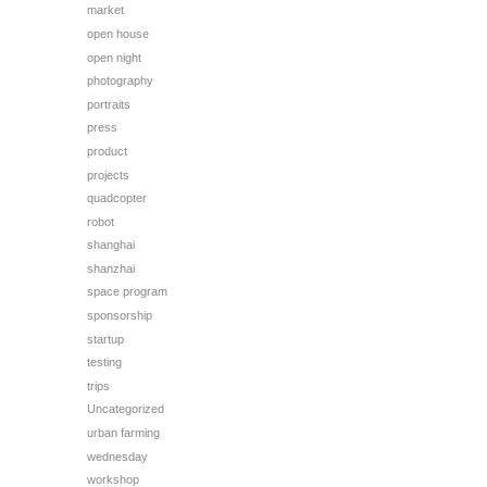
market
open house
open night
photography
portraits
press
product
projects
quadcopter
robot
shanghai
shanzhai
space program
sponsorship
startup
testing
trips
Uncategorized
urban farming
wednesday
workshop