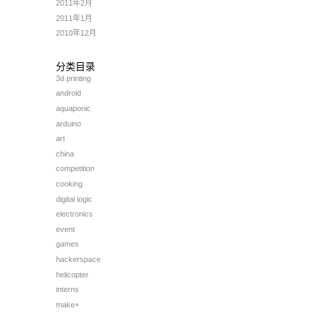
2011年2月
2011年1月
2010年12月
分类目录
3d printing
android
aquaponic
arduino
art
china
competition
cooking
digital logic
electronics
event
games
hackerspace
helicopter
interns
make+