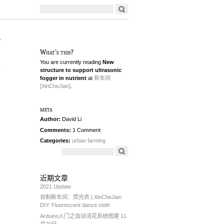
r
What's this?
You are currently reading
New
structure to support ultrasonic
fogger in nutrient
at
新车间
[XinCheJian]
.
meta
Author:
David Li
Comments:
1 Comment
Categories:
urban farming
近期文章
2021 Update
自制新车间：荧光衣 | XinCheJian
DIY: Fluorescent dance cloth
Arduino入门之自动浇花系统搭建 11
月20日