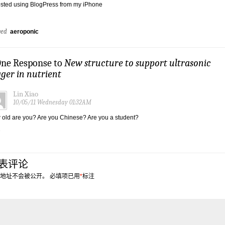
sted using BlogPress from my iPhone
ged
aeroponic
One Response to
New structure to support ultrasonic
gger in nutrient
Lin Xiao
10/05/11 Wednesday 01:32AM
old are you? Are you Chinese? Are you a student?
表评论
地址不会被公开。
必填项已用
*
标注