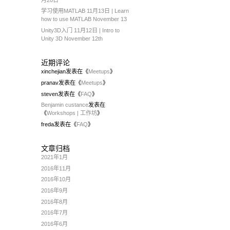
学习使用MATLAB 11月13日 | Learn
how to use MATLAB November 13
Unity3D入门 11月12日 | Intro to
Unity 3D November 12th
近期评论
xinchejian
发表在《
Meetups
》
pranav
发表在《
Meetups
》
steven
发表在《
FAQ
》
Benjamin custance
发表在
《
Workshops | 工作坊
》
freda
发表在《
FAQ
》
文章归档
2021年1月
2016年11月
2016年10月
2016年9月
2016年8月
2016年7月
2016年6月