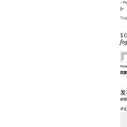
– Po
]]>
Tag
§ 
fo
How 
回复
发
邮箱
评论