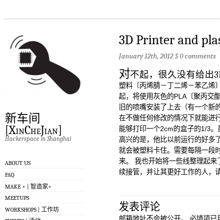
3D Printer and pla
January 12th, 2012
§
0 comments
对
不起，很久没有给出3
塑料〔丙烯腈－丁二烯－苯乙烯
起，将使用灰色的PLA〔聚丙交
旧的喷嘴安装了上去（有一个新
新车间
在不做任何修改的情况下就能进行
[XinCheJian]
能够打印一个2cm的盒子的1/
Hackerspace in Shanghai
高兴的是，他比以前运行的好多
就会被塑料卡住。需要每隔一段
来。 我也开始将一些线整理起来
ABOUT US
续接管，并让其更好工作的人，请自
FAQ
MAKE + | 智造家+
MEETUPS
发表评论
WORKSHOPS | 工作坊
邮箱地址不会被公开。
必填项已