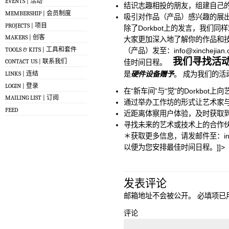
EVENTS | 活动
结识志趣相投的朋友，组建自己
MEMBERSHIP | 会员制度
吸引对作品（产品）感兴趣的展
PROJECTS | 项目
除了Dorkbot上的发言，我们
MAKERS | 创客
大家更加深入地了解你的作品和技
TOOLS & KITS | 工具和套件
（产品）发至：
info@xinchejian
我们寻找活
CONTACT US | 联系我们
佳时间日程。
LINKS | 连结
是
硬件设备赠予
。 成为我们的活
LOGIN | 登录
在“新车间”与“觉”的Dorkbo
MAILING LIST | 订阅
通过举办工作坊的形式让艺术家
FEED
近距离体察用户体验，及时获取
寻找未来的艺术或技术上的合作
＊获取更多信息，请发邮件至：
i
以便为您安排最佳时间日程。]]>
发表评论
邮箱地址不会被公开。
必填项已
评论