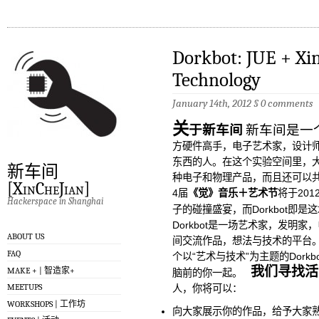
Dorkbot: JUE + Xi
Technology
January 14th, 2012
§
0 comments
关
于新车间
新车间是一
方硬件高手，电子艺术家，设计师
东西的人。在这个实验空间里，
新车间
种电子和物理产品，而且还可以
[XinCheJian]
4届
《觉》音乐＋艺术节
将于20
Hackerspace in Shanghai
子的碰撞盛宴，而Dorkbot即
Dorkbot是一场艺术家，发明
ABOUT US
间交流作品，想法与技术的平台。
FAQ
个以“艺术与技术”为主题的Dor
我们寻找活
MAKE + | 智造家+
脑前的你一起。
MEETUPS
人，你将可以：
WORKSHOPS | 工作坊
向大家展示你的作品，给予大家