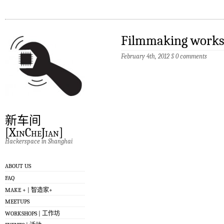
Filmmaking works
February 4th, 2012
§
0 comments
新车间
[XinCheJian]
Hackerspace in Shanghai
ABOUT US
FAQ
MAKE + | 智造家+
MEETUPS
WORKSHOPS | 工作坊