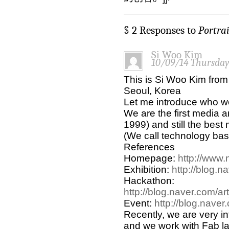
§ 2 Responses to
Portrai
Si Woo Kim
10/09/14 Thursda
This is Si Woo Kim from 
Seoul, Korea
Let me introduce who we 
We are the first media a
1999) and still the best 
(We call technology bas
References
Homepage:
http://www.n
Exhibition:
http://blog.
Hackathon:
http://blog.naver.com/
Event:
http://blog.nave
Recently, we are very 
and we work with Fab l