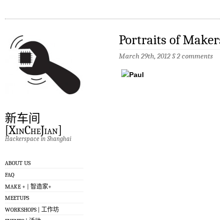
Portraits of Maker
March 29th, 2012
§
2 comments
新车间
[XinCheJian]
Hackerspace in Shanghai
ABOUT US
FAQ
MAKE + | 智造家+
MEETUPS
WORKSHOPS | 工作坊