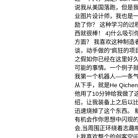
说我从美国落跑，但是
业图片设计师，我也是一
励了你？ 这种学习的过
西就很棒！ 4)什么吸
方面？ 我喜欢这种制造
谈，动手做的”疯狂的项
之假如你已经在这里好
可能的事情。一个例子
我第一个机器人—一条
从下手，就是He Qic
他用了10分钟给我做了
绍，让我装备上之后以
迅速烧掉了这个东西。 
有机会作你思想中闪现
会,当周围正环绕着志趣
上我喜欢整个的创客空