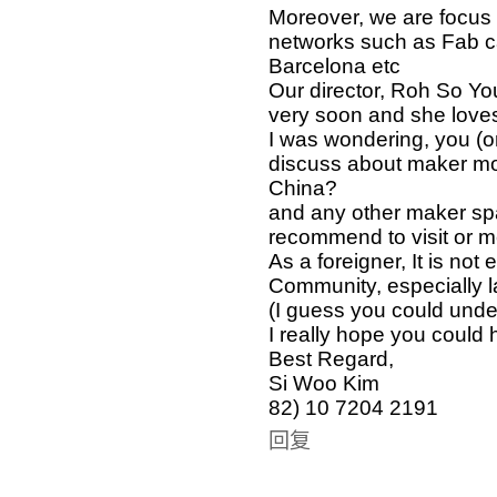
Moreover, we are focus o
networks such as Fab c
Barcelona etc
Our director, Roh So Yo
very soon and she love
I was wondering, you (o
discuss about maker m
China?
and any other maker sp
recommend to visit or 
As a foreigner, It is no
Community, especially l
(I guess you could under
I really hope you could 
Best Regard,
Si Woo Kim
82) 10 7204 2191
回复