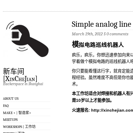
Simple analog line
March 19th, 2012
§
0 comments
模
拟电路巡线机器人
疯乐，疯乐，你想迅速参加向来
学着做个模拟电路的巡线机器人
新车间
你只要能看懂这行字，就肯定能
[XinCheJian]
程经验。虽然难度不高但是你也
Hackerspace in Shanghai
术。
本工作坊适合对焊接和机器人有
ABOUT US
是10岁以上才能参加。
FAQ
火速报名:
http://xinchejian.c
MAKE + | 智造家+
MEETUPS
WORKSHOPS | 工作坊