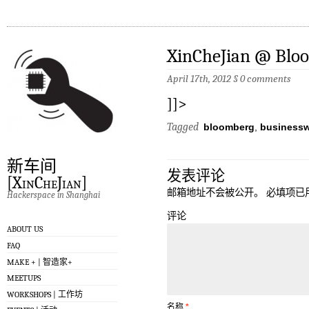
XinCheJian @ Blo
April 17th, 2012
§
0 comments
]]>
Tagged
bloomberg
,
business
新车间
发表评论
[XinCheJian]
邮箱地址不会被公开。
必填项已
Hackerspace in Shanghai
评论
ABOUT US
FAQ
MAKE + | 智造家+
MEETUPS
WORKSHOPS | 工作坊
名称
*