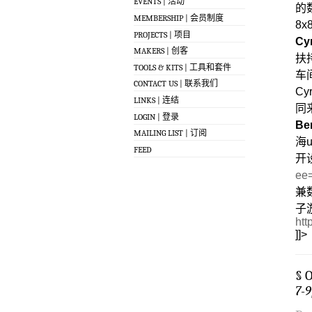
EVENTS | 活动
的
MEMBERSHIP | 会员制度
8
PROJECTS | 项目
Cyr
MAKERS | 创客
扶
TOOLS & KITS | 工具和套件
车
CONTACT US | 联系我们
C
LINKS | 连结
同
LOGIN | 登录
Be
MAILING LIST | 订阅
海u
FEED
开
ee
兼数
子
htt
]]>
§ 
7-