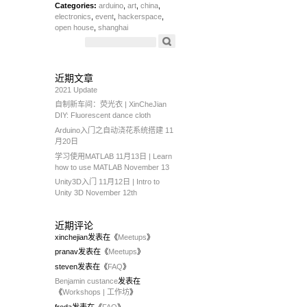
Categories:
arduino
,
art
,
china
,
electronics
,
event
,
hackerspace
,
open house
,
shanghai
近期文章
2021 Update
自制新车间：荧光衣 | XinCheJian
DIY: Fluorescent dance cloth
Arduino入门之自动浇花系统搭建 11
月20日
学习使用MATLAB 11月13日 | Learn
how to use MATLAB November 13
Unity3D入门 11月12日 | Intro to
Unity 3D November 12th
近期评论
xinchejian
发表在《
Meetups
》
pranav
发表在《
Meetups
》
steven
发表在《
FAQ
》
Benjamin custance
发表在
《
Workshops | 工作坊
》
freda
发表在《
FAQ
》