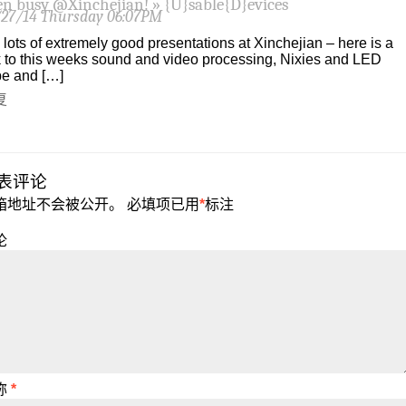
en busy @Xinchejian! » {U}sable{D}evices
/27/14 Thursday 06:07PM
 lots of extremely good presentations at Xinchejian – here is a
k to this weeks sound and video processing, Nixies and LED
e and […]
复
表评论
箱地址不会被公开。
必填项已用
*
标注
论
称
*