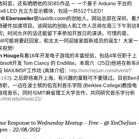
数码官，还有晒晒他的3D8S作品 － 一个基于 Arduino 平台的
x8x8 LED 光立方显示模块，包括一共512个LED！
ill Ebersweiler
是haxlr8r.coom的创始人，网站总部在深圳，着
持硬件加速项目。该网站的创始人和工作人员将在周三下午到访
间；时间允许的话还能留下来参加开放日的演讲。可惜的是，
yrill可能将要赶回家，和太太一同迎接家庭新成员的诞生！大家一
来祝贺!
n Houge
有着16年开发电子游戏的丰富经验，包括4年任职于上
bisoft开发 Tom Clancy 的 EndWar。本周六（25日)他将在新车
设 MAX/MSP工作坊 (具体介绍：
http://xinchejian.com/event/?
=143
); 之后即将离开上海，有兴趣的童鞋可不要错过。目前Ben
职，一边在波士顿的伯克利音乐学院 (Berklee College)教授电
游戏音乐，同时与MIT麻省理工大学合作，共同研究音乐学分析
p://mit.edu/music21/
One Response to
Wednesday Meetup – Free – @ XinCheJian 
9pm – 22/08/2012