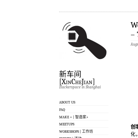
W
–
Augu
新车间
[XinCheJian]
Hackerspace in Shanghai
ABOUT US
FAQ
MAKE + | 智造家+
MEETUPS
创
WORKSHOPS | 工作坊
化