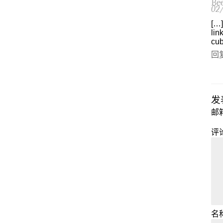
Be
02
[…]
lin
cub
回
发
邮
评
名