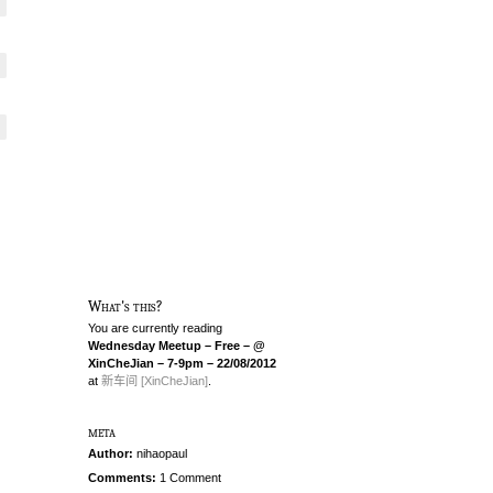
What's this?
You are currently reading
Wednesday Meetup – Free – @
XinCheJian – 7-9pm – 22/08/2012
at
新车间 [XinCheJian]
.
meta
Author:
nihaopaul
Comments:
1 Comment