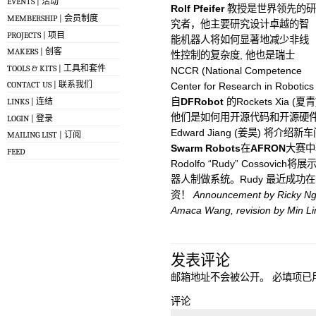
EVENTS | 活动
Rolf Pfeifer
教授是世界领先的研
MEMBERSHIP | 会员制度
究者，他主要研究设计卓越的智
PROJECTS | 项目
能机器人将如何显著地减少非线
MAKERS | 创客
性控制的复杂度, 他也是瑞士
TOOLS & KITS | 工具和套件
NCCR (National Competence
CONTACT US | 联系我们
Center for Research in Ro
自
DFRobot
的Rockets Xia
LINKS | 连结
他们是如何用开源代码和开源硬件来做开发
LOGIN | 登录
Edward Jiang (姜昊) 将介绍新
MAILING LIST | 订阅
Swarm Robots
在
AFRON
大赛中
FEED
Rodolfo “Rudy” Cossovich将展
器人制做系统。Rudy 最近成功在
资！
Announcement by Ricky Ng
Amaca Wang, revision by Min Li
发表评论
邮箱地址不会被公开。
必填项已
评论