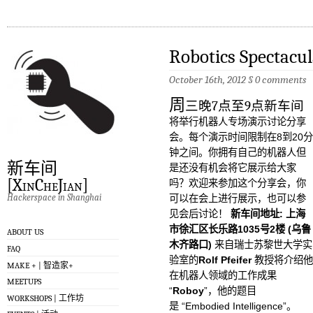
Robotics Spectacul
October 16th, 2012
§
0 comments
周
三晚7点至9点新车间
将举行机器人专场演示讨论分享
会。每个演示时间限制在8到20分
钟之间。你拥有自己的机器人但
新车间
是还没有机会将它展示给大家
[XinCheJian]
吗？欢迎来参加这个分享会，你
Hackerspace in Shanghai
可以在会上进行展示，也可以参
见会后讨论！
新车间地址:
上海
市徐汇区长乐路1035号2楼
(乌鲁
ABOUT US
木齐路口)
来自瑞士苏黎世大学实
FAQ
验室的
Rolf Pfeifer
教授将介绍他
MAKE + | 智造家+
在机器人领域的工作成果
MEETUPS
“
Roboy
”，他的题目
WORKSHOPS | 工作坊
是 “Embodied Intelligence”。