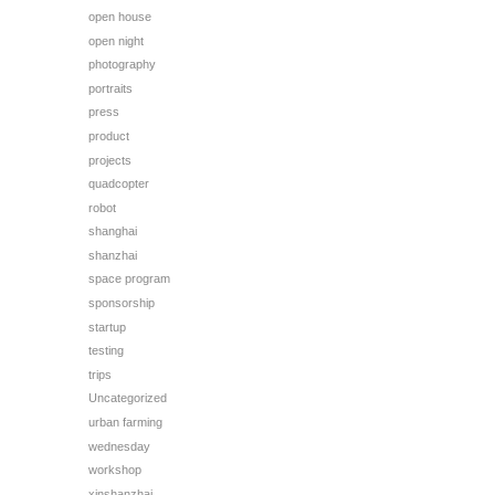
open house
open night
photography
portraits
press
product
projects
quadcopter
robot
shanghai
shanzhai
space program
sponsorship
startup
testing
trips
Uncategorized
urban farming
wednesday
workshop
xinshanzhai