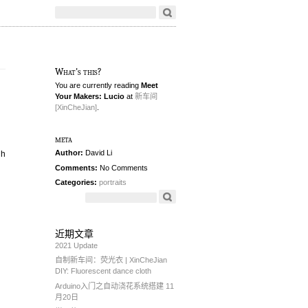
What's this?
You are currently reading
Meet
Your Makers: Lucio
at
新车间
[XinCheJian]
.
meta
Author:
David Li
gh
Comments:
No Comments
Categories:
portraits
近期文章
2021 Update
自制新车间：荧光衣 | XinCheJian
DIY: Fluorescent dance cloth
Arduino入门之自动浇花系统搭建 11
月20日