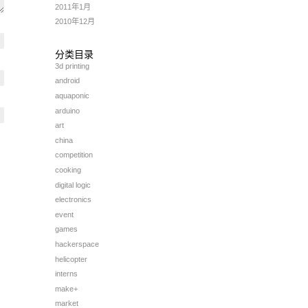
2011年1月
2010年12月
分类目录
3d printing
android
aquaponic
arduino
art
china
competition
cooking
digital logic
electronics
event
games
hackerspace
helicopter
interns
make+
market