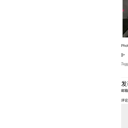
Phot
]]>
Tag
发
邮箱
评论