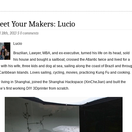
eet Your Makers: Lucio
l 18th, 2013
§
0 comments
Lucio
Brazilian, Lawyer, MBA, and ex-executive, turned his life on its head, sold
his house and bought a sailboat, crossed the Atlantic twice and lived for a
 with his wife, three kids and dog at sea, sailing along the coast of Brazil and throu
Caribbean Islands. Loves sailing, cycling, movies, practicing Kung Fu and cooking.
living in Shanghai, joined the Shanghai Hackspace (XinCheJian) and built the
e’s first working DIY 3Dprinter from scratch.