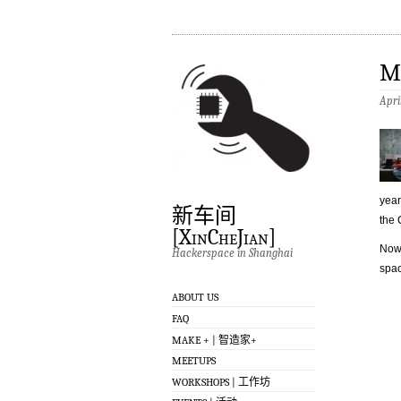
M
Apri
year
新车间
the 
[XinCheJian]
Now 
Hackerspace in Shanghai
spac
ABOUT US
FAQ
MAKE + | 智造家+
MEETUPS
WORKSHOPS | 工作坊