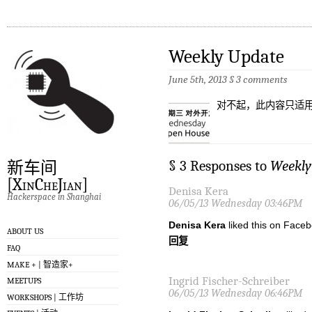
Weekly Update
June 5th, 2013
§
3 comments
对不起，此内容只适
§ 3 Responses to
Weekly
新车间
[XinCheJian]
Denisa Kera
Hackerspace in Shanghai
06/05/13 Wednesday 03:46PM
Denisa Kera
liked this on Faceb
ABOUT US
回复
FAQ
MAKE + | 智造家+
Ingrid Fischer-Schreiber
MEETUPS
06/05/13 Wednesday 06:46PM
WORKSHOPS | 工作坊