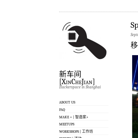
Sp
Sept
移
新车间
[XinCheJian]
Hackerspace in Shanghai
ABOUT US
FAQ
MAKE + | 智造家+
MEETUPS
WORKSHOPS | 工作坊