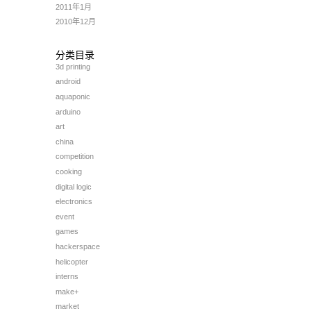
2011年1月
2010年12月
分类目录
3d printing
android
aquaponic
arduino
art
china
competition
cooking
digital logic
electronics
event
games
hackerspace
helicopter
interns
make+
market