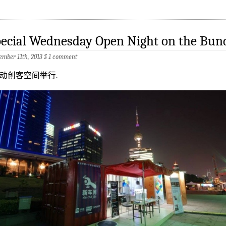
ecial Wednesday Open Night on the Bun
ember 11th, 2013
§
1 comment
动创客空间举行.