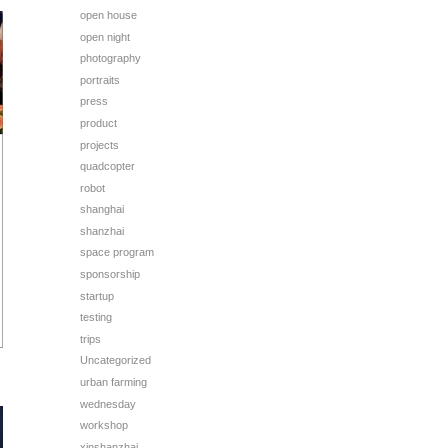
open house
open night
photography
portraits
press
product
projects
quadcopter
robot
shanghai
shanzhai
space program
sponsorship
startup
testing
trips
Uncategorized
urban farming
wednesday
workshop
xinshanzhai