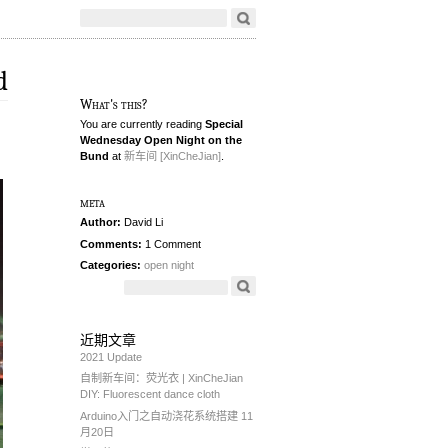
d
What's this?
You are currently reading
Special
Wednesday Open Night on the
Bund
at
新车间 [XinCheJian]
.
meta
Author:
David Li
Comments:
1 Comment
Categories:
open night
近期文章
2021 Update
自制新车间：荧光衣 | XinCheJian
DIY: Fluorescent dance cloth
Arduino入门之自动浇花系统搭建 11
月20日