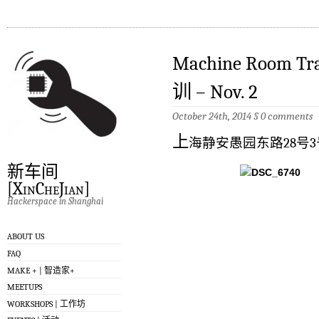
Machine Room
训 – Nov. 2
October 24th, 2014
§
0 comments
上
海静安愚园东路28号3
新车间
[XinCheJian]
Hackerspace in Shanghai
ABOUT US
FAQ
MAKE + | 智造家+
MEETUPS
WORKSHOPS | 工作坊