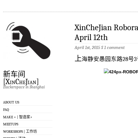
XinCheJian Ro
April 12th
April 1st, 2015
§
1 comment
上
海静安愚园东路28号3
新车间
[XinCheJian]
Hackerspace in Shanghai
ABOUT US
FAQ
MAKE + | 智造家+
MEETUPS
WORKSHOPS | 工作坊