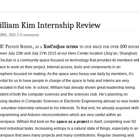
lliam Kim Internship Review
 28th, 2015
§
0 comments
C Private School, as a
XinCheJian intern
to our space for over 100 hours
een July 15th and July 27th 2015 at our Hero Center location (Jing’an, Shanghai).
heJian is a community space focused on technology that provides its members wit
ace to work on their project, Internet access, tools and components in an
sphere focused on making. As the space sees heavy use daily by members, it’s
ntial for us to have people in charge of the space to help and interns are very
eciated in that role. In school, William had already shown great leadership being
ident of both the computer sciences and the sciences club. He’s planning on
uing studies in Computer Sciences or Electronic Engineering abroad so was looki
a volunteer internship relevant to his interests. To that end, he already acquired skill
rogramming and Arduino microcontrollers which are very useful within an
erspace. William first took on the
space as a project
in itself, completing over 50
erent individual tasks. Increasing entropy is a natural state of things, especially in an
erspace that sees many projects and many contributions. Regular cleaning and