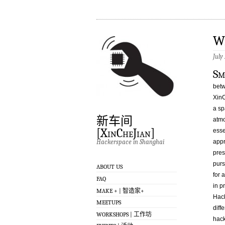
Wi
July
S
MI
betw
XinC
a sp
新车间
atmo
[XinCheJian]
esse
Hackerspace in Shanghai
appr
pres
purs
ABOUT US
for 
FAQ
in p
MAKE + | 智造家+
Hack
MEETUPS
diff
WORKSHOPS | 工作坊
hack