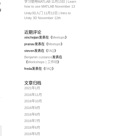
学习使用MATLAB 11月13日 | Learn
a
how to use MATLAB November 13
g
Unity3D入门 11月12日 | Intro to
Unity 3D November 12th
近期评论
xinchejian
发表在《
Meetups
》
pranav
发表在《
Meetups
》
steven
发表在《
FAQ
》
Benjamin custance
发表在
《
Workshops | 工作坊
》
freda
发表在《
FAQ
》
文章归档
2021年1月
2016年11月
2016年10月
2016年9月
2016年8月
2016年7月
2016年6月
2016年5月