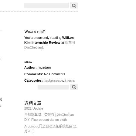
What's this?
You are currently reading
William
Kim Internship Review
at
新车间
[XinCheJian]
.
h
meta
Author:
rngadam
Comments:
No Comments
Categories:
hackerspace
,
interns
ng
近期文章
s
2021 Update
自制新车间：荧光衣 | XinCheJian
DIY: Fluorescent dance cloth
Arduino入门之自动浇花系统搭建 11
月20日