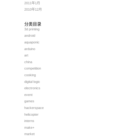
2011年1月
2010年12月
分类目录
3d printing
android
aquaponic
arduino
art
china
competition
cooking
digital logic
electronics
event
games
hackerspace
helicopter
interns
make+
market