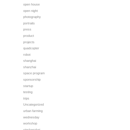
open house
open night
photography
portraits
press
product
projects
quadcopter
robot
shanghai
shanzhai
space program
sponsorship
startup
testing
trips
Uncategorized
urban farming
wednesday
workshop
xinshanzhai