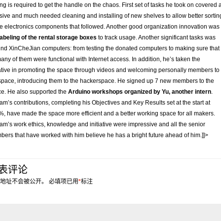
ing is required to get the handle on the chaos. First set of tasks he took on covered 
ive and much needed cleaning and installing of new shelves to allow better sortin
he electronics components that followed. Another good organization innovation was
labeling of the rental storage boxes
to track usage. Another significant tasks was
nd XinCheJian computers: from testing the donated computers to making sure that
any of them were functional with Internet access. In addition, he’s taken the
iative in promoting the space through videos and welcoming personally members to
space, introducing them to the hackerspace. He signed up 7 new members to the
e. He also supported the
Arduino workshops organized by Yu, another intern
.
iam’s contributions, completing his Objectives and Key Results set at the start at
, have made the space more efficient and a better working space for all makers.
iam’s work ethics, knowledge and initiative were impressive and all the senior
ers that have worked with him believe he has a bright future ahead of him.]]>
表评论
地址不会被公开。
必填项已用
*
标注