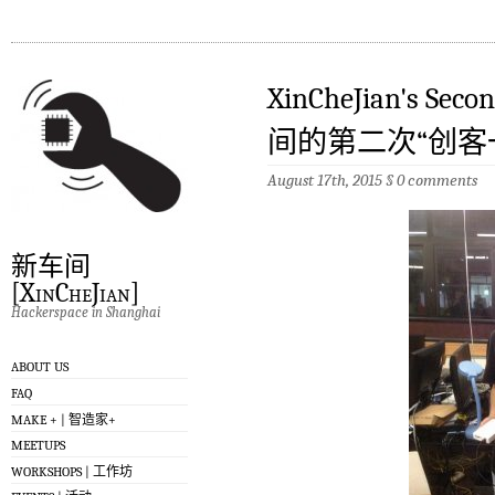
XinCheJian's Sec
间的第二次“创客
August 17th, 2015
§
0 comments
新车间
[XinCheJian]
Hackerspace in Shanghai
ABOUT US
FAQ
MAKE + | 智造家+
MEETUPS
WORKSHOPS | 工作坊