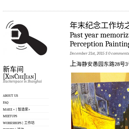
年末纪念工作坊之感
Past year memoriz
Perception Paintin
December 21st, 2015
§
0 comment
上
海静安愚园东路28号3
新车间
[XinCheJian]
Hackerspace in Shanghai
ABOUT US
FAQ
MAKE + | 智造家+
MEETUPS
WORKSHOPS | 工作坊