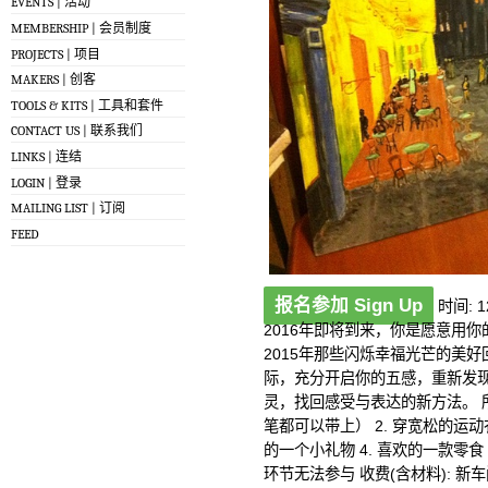
EVENTS | 活动
MEMBERSHIP | 会员制度
PROJECTS | 项目
MAKERS | 创客
TOOLS & KITS | 工具和套件
CONTACT US | 联系我们
LINKS | 连结
LOGIN | 登录
MAILING LIST | 订阅
FEED
报名参加 Sign Up
时间: 1
2016年即将到来，你是愿意用
2015年那些闪烁幸福光芒的美好
际，充分开启你的五感，重新发
灵，找回感受与表达的新方法。 所
笔都可以带上） 2. 穿宽松的运
的一个小礼物 4. 喜欢的一款零
环节无法参与 收费(含材料): 新车