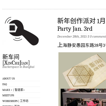
新年创作派对 1月3日| 
Party Jan. 3rd
December 28th, 2015
§
0 comment
上
海静安愚园东路28号3
新车间
[XinCheJian]
Hackerspace in Shanghai
ABOUT US
FAQ
MAKE + | 智造家+
MEETUPS
WORKSHOPS | 工作坊