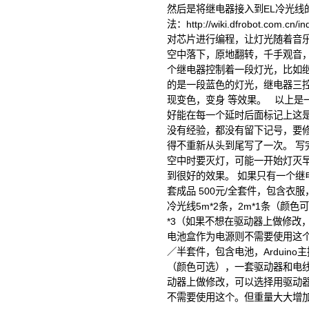
然后是将继电器接入到EL冷光线
法：http://wiki.dfrobot.com.
对芯片进行编程，让灯光随着音
空中落下，原地翻转，千手观音，
个继电器控制着一段灯光，比如继
的是一段蓝色的灯光，继电器三
现变色，变身 等效果。 以上是
好能在每一个延时后面标记上这
没有经验，都没有留下记号，要
得不重新从头到尾写了一次。 写
空中时要灭灯，可能一开始灯灭
到很好的效果。 如果只有一个继电
套成品 500元/全套件，包含衣服
冷光线5m*2条，2m*1条（颜
*3（如果不想在驱动器上做修改，
电池盒作为电源则不需要使用这个。
／半套件，包含电池，Arduino主
（颜色可选），一套驱动器和电线
动器上做修改，可以选择用驱动器
不需要使用这个。但重量大大增加