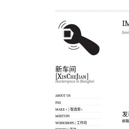
I
June
新车间
[XinCheJian]
Hackerspace in Shanghai
ABOUT US
FAQ
MAKE + | 智造家+
发
MEETUPS
邮箱
WORKSHOPS | 工作坊