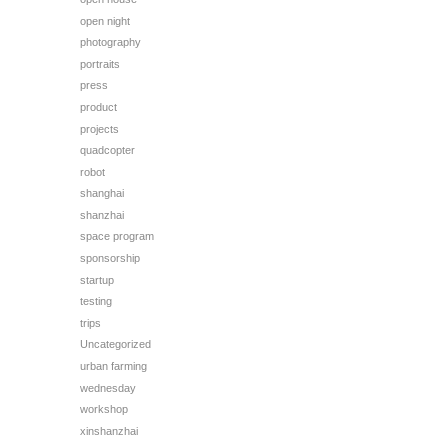
open night
photography
portraits
press
product
projects
quadcopter
robot
shanghai
shanzhai
space program
sponsorship
startup
testing
trips
Uncategorized
urban farming
wednesday
workshop
xinshanzhai