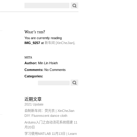
What's this?
You are currently reading
IMG_9257
at
新车间 [XinCheJian]
.
meta
Author:
Min Lin Hsieh
Comments:
No Comments
Categories:
近期文章
2021 Update
自制新车间：荧光衣 | XinCheJian
DIY: Fluorescent dance cloth
Arduino入门之自动浇花系统搭建 11
月20日
学习使用MATLAB 11月13日 | Learn