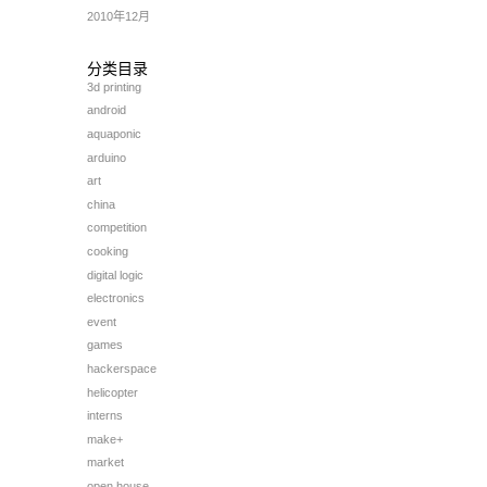
2010年12月
分类目录
3d printing
android
aquaponic
arduino
art
china
competition
cooking
digital logic
electronics
event
games
hackerspace
helicopter
interns
make+
market
open house