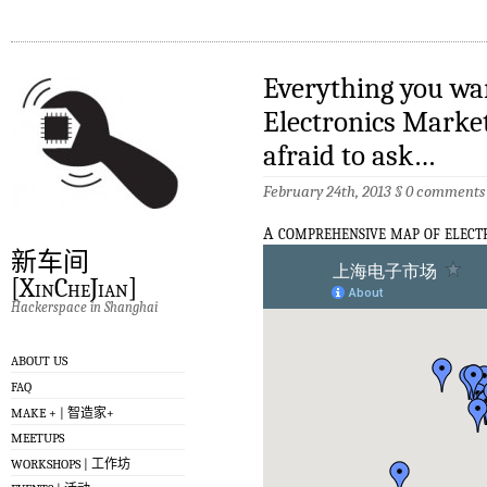
Everything you wa
Electronics Market
afraid to ask…
February 24th, 2013
§
0 comments
a
comprehensive map of elect
新车间
[XinCheJian]
Hackerspace in Shanghai
ABOUT US
FAQ
MAKE + | 智造家+
MEETUPS
WORKSHOPS | 工作坊