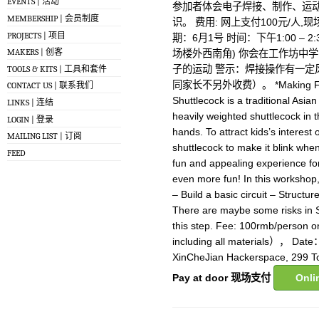
EVENTS | 活动
参加者体会电子焊接、制作、运
MEMBERSHIP | 会员制度
识。 费用: 网上支付100元/人,
PROJECTS | 项目
期：6月1号 时间：下午1:00 – 2:
MAKERS | 创客
场楼外西南角) 你会在工作坊中学习:
子的运动 警示：焊接操作有一定
TOOLS & KITS | 工具和套件
同家长不另外收费）。 *Making Flashy 
CONTACT US | 联系我们
Shuttlecock is a traditional Asi
LINKS | 连结
heavily weighted shuttlecock in t
LOGIN | 登录
hands. To attract kids’s interes
MAILING LIST | 订阅
shuttlecock to make it blink when
FEED
fun and appealing experience for 
even more fun! In this workshop, 
– Build a basic circuit – Structu
There are maybe some risks in So
this step. Fee: 100rmb/person 
including all materials）， Dat
XinCheJian Hackerspace, 299 T
Pay at door 现场支付
Onl