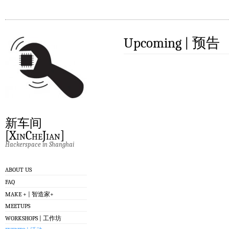
Upcoming | 预告
新车间
[XinCheJian]
Hackerspace in Shanghai
ABOUT US
FAQ
MAKE + | 智造家+
MEETUPS
WORKSHOPS | 工作坊