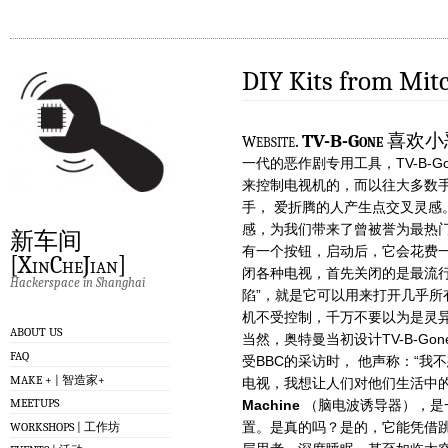
DIY Kits from Mit
w
ebsite.
TV-B-Gone
喜欢小
一代的恶作剧专用工具，TV-B-
来控制电视机的，而以往大多数
手， 爱折腾的人产生点交叉灵感
感，为我们带来了曾被誉为最热门科
新车间
有一个按钮，启动后，它会花费一
[XinCheJian]
闭各种电视，首先关闭的是最流行的
Hackerspace in Shanghai
陷”，就是它可以用来打开几乎
机不受控制，千万不要以为是灵异事
ABOUT US
当然，奥特曼当初设计TV-B-Go
FAQ
受BBC的采访时， 他声称：“我
MAKE + | 智造家+
电视，我想让人们对他们生活中
MEETUPS
Machine
（脑电波诱导器），是
置。是真的吗？是的，它能凭借
WORKSHOPS | 工作坊