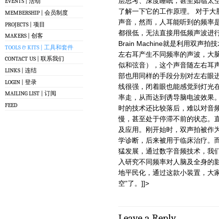
层思考、深度睡眠，甚至如临太
EVENTS | 活动
了解一下它的工作原理。 对于大
MEMBERSHIP | 会员制度
声音，然而，人耳能听到的频率是2
PROJECTS | 项目
都很低，无法直接用低频声波进
MAKERS | 创客
Brain Machine就是利用双声拍技术BB
TOOLS & KITS | 工具和套件
左右耳产生不同频率的声波，大
CONTACT US | 联系我们
似和弦音），这个声音随左右耳
LINKS | 连结
部也用同样的手段分别对左右眼进
LOGIN | 登录
线很强，闭着眼也能感觉到灯光
MAILING LIST | 订阅
率走，从而达到诱导脑电波效果。
FEED
时的技术还比较落后，难以对音
慢，甚至处于停滞不前的状态。
及应用。刚开始时，双声拍被作
学诊断，后来被用于临床治疗。
猛发展，通过数字音频技术，我
入研究不同频率对人脑及全身的影响。
地平民化，通过这款小装置，大家
空”了。]]>
Leave a Reply