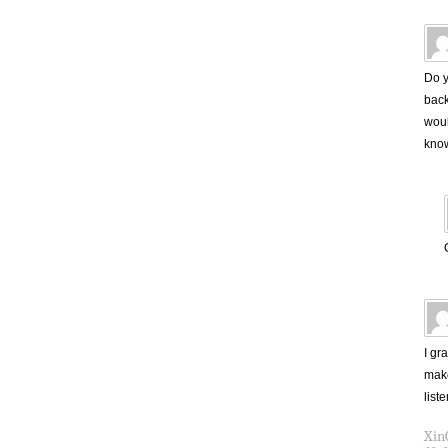
Do y
back
woul
know
I gr
make
list
Xin