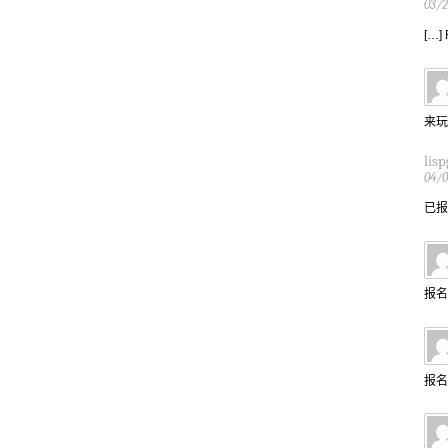
03/
[…] 
来玩
lis
04/0
已报
报名
报名