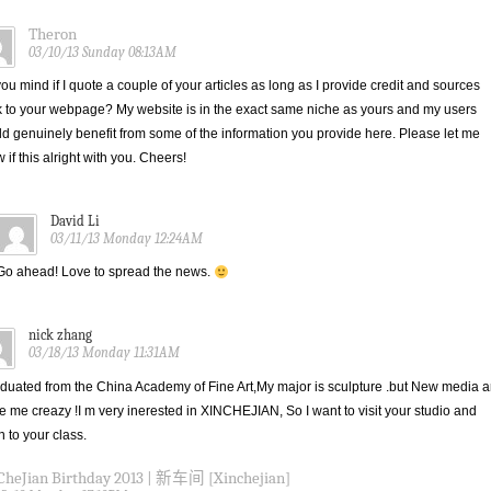
Theron
03/10/13 Sunday 08:13AM
ou mind if I quote a couple of your articles as long as I provide credit and sources
 to your webpage? My website is in the exact same niche as yours and my users
d genuinely benefit from some of the information you provide here. Please let me
 if this alright with you. Cheers!
David Li
03/11/13 Monday 12:24AM
Go ahead! Love to spread the news.
nick zhang
03/18/13 Monday 11:31AM
aduated from the China Academy of Fine Art,My major is sculpture .but New media a
 me creazy !I m very inerested in XINCHEJIAN, So I want to visit your studio and
en to your class.
CheJian Birthday 2013 | 新车间 [Xinchejian]