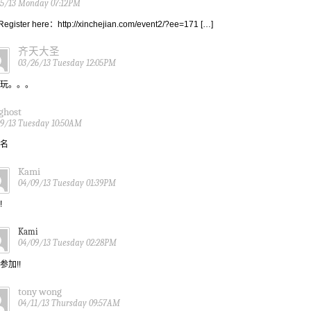
25/13 Monday 07:12PM
Register here：http://xinchejian.com/event2/?ee=171 […]
齐天大圣
03/26/13 Tuesday 12:05PM
玩。。。
pghost
9/13 Tuesday 10:50AM
名
Kami
04/09/13 Tuesday 01:39PM
!
Kami
04/09/13 Tuesday 02:28PM
参加!!
tony wong
04/11/13 Thursday 09:57AM