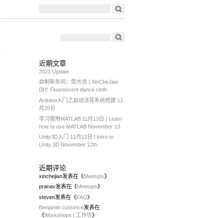
近期文章
2021 Update
自制新车间：荧光衣 | XinCheJian
DIY: Fluorescent dance cloth
Arduino入门之自动浇花系统搭建 11
月20日
学习使用MATLAB 11月13日 | Learn
how to use MATLAB November 13
Unity3D入门 11月12日 | Intro to
Unity 3D November 12th
近期评论
xinchejian
发表在《
Meetups
》
pranav
发表在《
Meetups
》
steven
发表在《
FAQ
》
Benjamin custance
发表在
《
Workshops | 工作坊
》