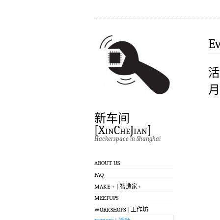
E
活
月
新车间
[XinCheJian]
Hackerspace in Shanghai
ABOUT US
FAQ
MAKE + | 智造家+
MEETUPS
WORKSHOPS | 工作坊