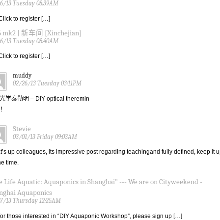
6/13 Tuesday 08:39AM
Click to register […]
6 mk2 | 新车间 [Xinchejian]
6/13 Tuesday 08:40AM
Click to register […]
muddy
02/26/13 Tuesday 03:11PM
 光学泰勒明 – DIY optical theremin
！
Stevie
03/01/13 Friday 09:03AM
’s up colleagues, its impressive post regarding teachingand fully defined, keep it 
he time.
e Life Aquatic: Aquaponics in Shanghai" --- We are on Cityweekend -
nghai Aquaponics
7/13 Thursday 12:25AM
for those interested in “DIY Aquaponic Workshop”, please sign up […]