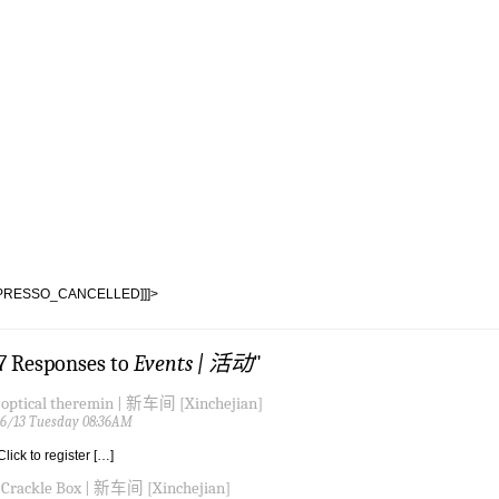
PRESSO_CANCELLED]]]>
17 Responses to
Events | 活动
"
 optical theremin | 新车间 [Xinchejian]
6/13 Tuesday 08:36AM
Click to register […]
 Crackle Box | 新车间 [Xinchejian]