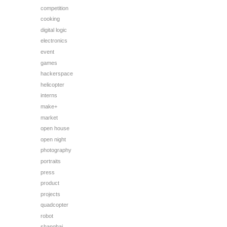
competition
cooking
digital logic
electronics
event
games
hackerspace
helicopter
interns
make+
market
open house
open night
photography
portraits
press
product
projects
quadcopter
robot
shanghai