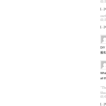
02/2
[…] 
osc
02/2
[…] 
DIY
报名
What
all t
"Th
Sha
03/0
[…] 