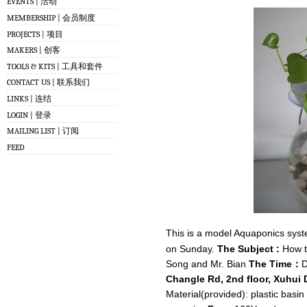
EVENTS | 活动
MEMBERSHIP | 会员制度
PROJECTS | 项目
MAKERS | 创客
TOOLS & KITS | 工具和套件
CONTACT US | 联系我们
LINKS | 连结
LOGIN | 登录
MAILING LIST | 订阅
FEED
This is a model Aquaponics syste
on Sunday.
The Subject :
How t
Song and Mr. Bian
The Time：
D
Changle Rd, 2nd floor, Xuhui 
Material(provided): plastic bas