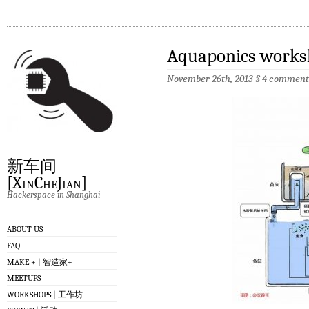
Aquaponics work
November 26th, 2013
§
4 comment
新车间
[XinCheJian]
Hackerspace in Shanghai
ABOUT US
FAQ
MAKE + | 智造家+
MEETUPS
WORKSHOPS | 工作坊