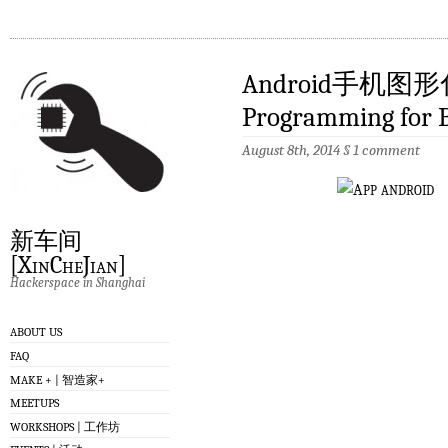
Android手机图形化
Programming for 
August 8th, 2014
§
1 comment
新车间
[XinCheJian]
Hackerspace in Shanghai
ABOUT US
FAQ
MAKE + | 智造家+
MEETUPS
WORKSHOPS | 工作坊