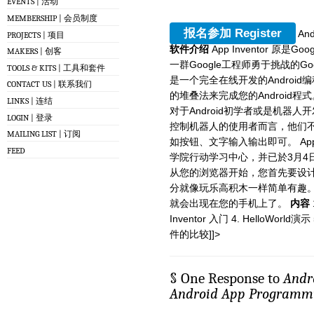
EVENTS | 活动
MEMBERSHIP | 会员制度
报名参加 Register
An
PROJECTS | 项目
软件介绍
App Inventor 原是
MAKERS | 创客
一群Google工程师勇于挑战的Googl
TOOLS & KITS | 工具和套件
是一个完全在线开发的Androi
CONTACT US | 联系我们
的堆叠法来完成您的Android
LINKS | 连结
对于Android初学者或是机器
LOGIN | 登录
控制机器人的使用者而言，他们
MAILING LIST | 订阅
如按钮、文字输入输出即可。 App 
FEED
学院行动学习中心，并已於3月4日公布
从您的浏览器开始，您首先要设
分就像玩乐高积木一样简单有趣
就会出现在您的手机上了。
内容
Inventor 入门 4. HelloWorl
件的比较]]>
§ One Response to
An
Android App Programmi