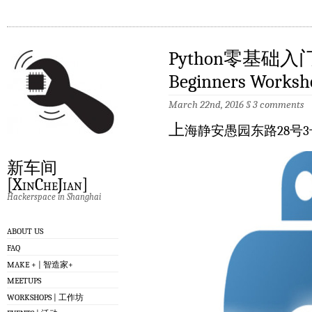
Python零基础入门 
Beginners Worksh
March 22nd, 2016
§
3 comments
上
海静安愚园东路28号3
新车间
[XinCheJian]
Hackerspace in Shanghai
ABOUT US
FAQ
MAKE + | 智造家+
MEETUPS
WORKSHOPS | 工作坊