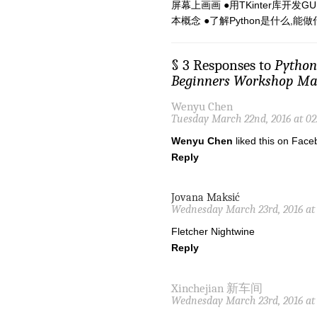
屏幕上画画 ●用TKinter库开发
本概念 ●了解Python是什么,能做
§ 3 Responses to
Pyth
Beginners Workshop Ma
Wenyu Chen
Tuesday March 22nd, 2016 at 0
Wenyu Chen
liked this on Face
Reply
Jovana Maksić
Wednesday March 23rd, 2016 at
Fletcher Nightwine
Reply
Xinchejian 新车间
Wednesday March 23rd, 2016 at